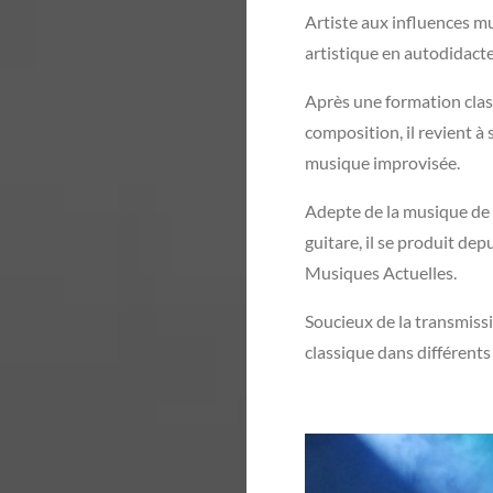
Artiste aux influences m
artistique en autodidact
Après une formation class
composition, il revient à 
musique improvisée.
Adepte de la musique de 
guitare, il se produit de
Musiques Actuelles.
Soucieux de la transmissi
classique dans différent