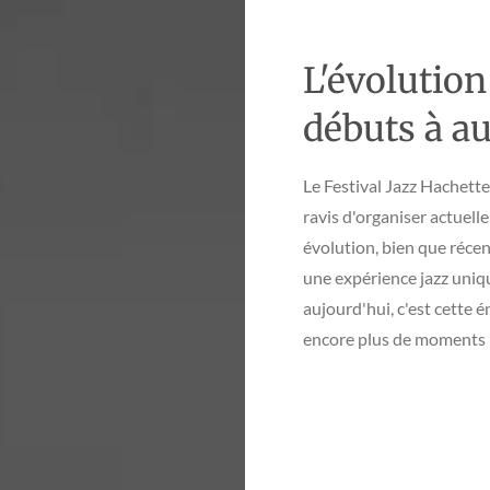
L'évolution
débuts à a
Le Festival Jazz Hachett
ravis d'organiser actuel
évolution, bien que réce
une expérience jazz uniq
aujourd'hui, c'est cette é
encore plus de moments 