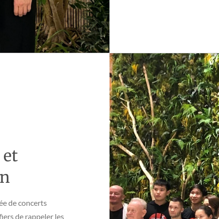
 et
on
née de concerts
ers de rappeler les