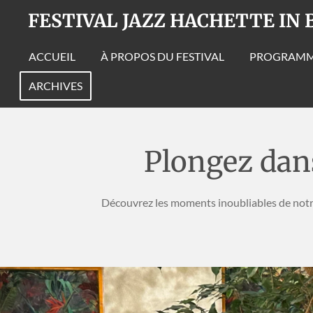
FESTIVAL JAZZ HACHETTE IN 
Passer
au
contenu
ACCUEIL
À PROPOS DU FESTIVAL
PROGRAMM
principal
ARCHIVES
Plongez dans
Découvrez les moments inoubliables de notre 